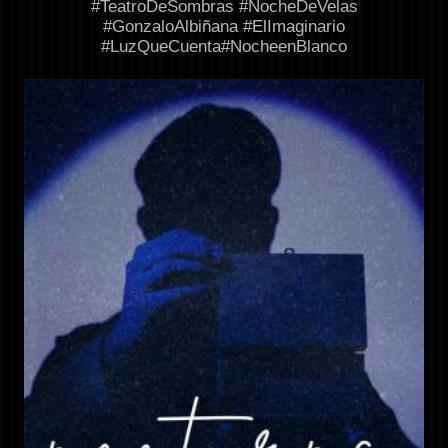
#TeatroDeSombras #NocheDeVelas
#GonzaloAlbiñana #ElImaginario
#LuzQueCuenta#NocheenBlanco